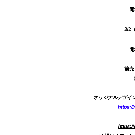
開
2/2
開
前売り
（
オリジナルデザイ
https:/
https:/