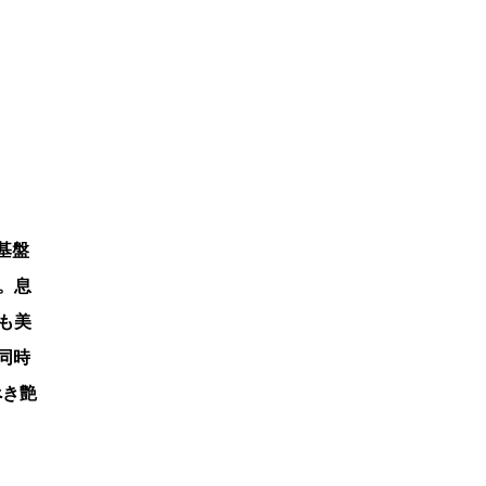
基盤
。息
も美
が同時
べき艶