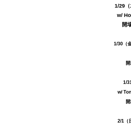
1/29
w/
Ho
開場
1/30（金
開
1/
w/
To
開
2/1（