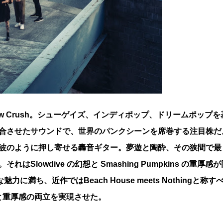
w Crush。シューゲイズ、インディポップ、ドリームポップを
合させたサウンドで、世界のパンクシーンを席巻する注目株だ
波のように押し寄せる轟音ギター。夢遊と陶酔、その狭間で最
lowdive の幻想と Smashing Pumpkins の重厚感
ち、近作ではBeach House meets Nothingと称す
と重厚感の両立を実現させた。